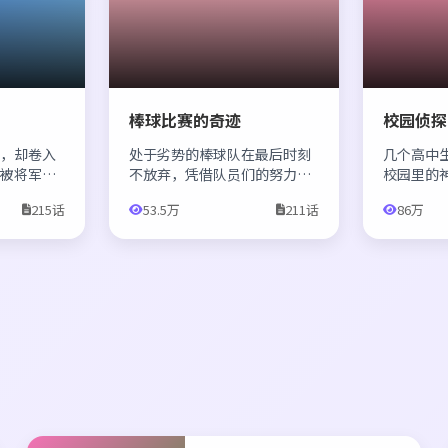
棒球比赛的奇迹
校园侦探
名，却卷入
处于劣势的棒球队在最后时刻
几个高中
中被将军所
不放弃，凭借队员们的努力与
校园里的
刀光中产生
默契，创造逆转奇迹。
的作业本
215话
53.5万
211话
86万