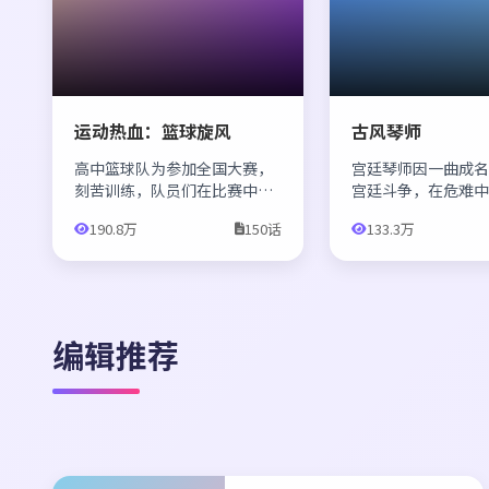
运动热血：篮球旋风
古风琴师
高中篮球队为参加全国大赛，
宫廷琴师因一曲成
刻苦训练，队员们在比赛中默
宫廷斗争，在危难
契配合、突破自我，展现篮球
救，两人在琴声与
190.8万
150话
133.3万
运动的热血与激情。
情愫。
编辑推荐