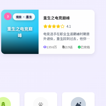
3
竞技 · 重生
重生之电竞巅峰
4.1
重生之电竞巅
电竞选手在职业生涯巅峰时期意
峰
外退役，重生回到过去，他弥补
遗憾、带领战队夺冠，成为电竞
139.6万
219话
已完结
界的传奇人物。