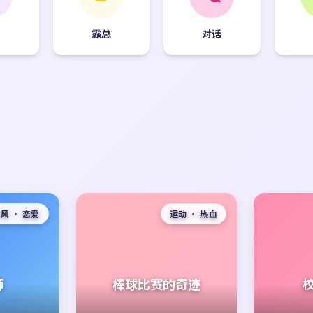
园
霸总
对话
风 · 恋爱
运动 · 热血
师
棒球比赛的奇迹