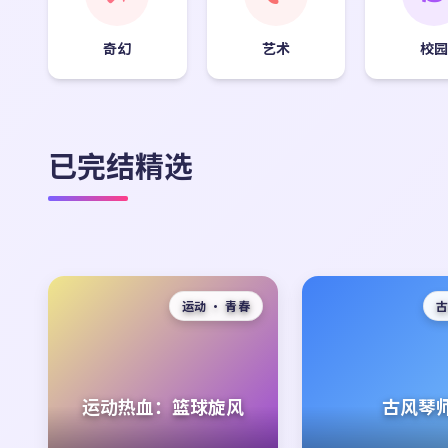
奇幻
艺术
校
已完结精选
运动 · 青春
古
运动热血：篮球旋风
古风琴