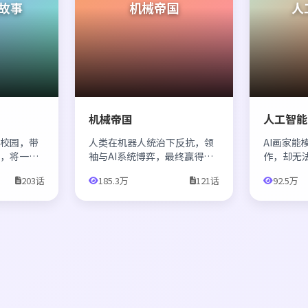
故事
机械帝国
人
机械帝国
人工智能
返校园，带
人类在机器人统治下反抗，领
AI画家能
部，将一群
袖与AI系统博弈，最终赢得自
作，却无
排球运动
由。
品，最终
203话
185.3万
121话
92.5万
艺术真谛