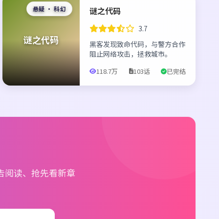
悬疑 · 科幻
谜之代码
3.7
谜之代码
黑客发现致命代码，与警方合作
阻止网络攻击，拯救城市。
118.7万
103话
已完结
利
告阅读、抢先看新章