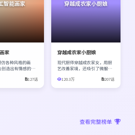
工智能画家
穿越成农家小厨娘
画家
穿越成农家小厨娘
模仿各种风格的画
现代厨师穿越成农家女，用厨
法创造出有情感的作
艺改善家境，还吸引了微服私
在人类的启发下找到
访的太子。
127话
120.3万
207话
。
查看完整榜单