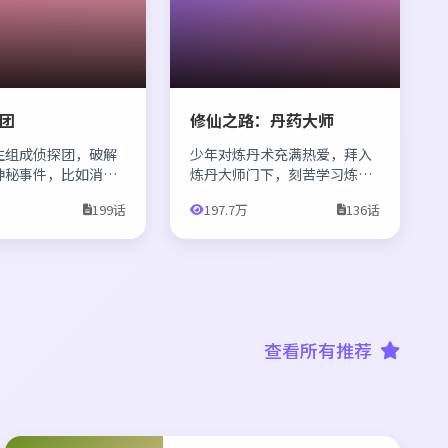
团
修仙之路：丹药大师
生组成侦探团，破解
少年对炼丹术充满热爱，拜入
神秘事件，比如消失
炼丹大师门下，刻苦学习炼丹
。
技术，历经失败，最终成为一
199话
197.7万
136话
代丹药大师。
查看所有推荐