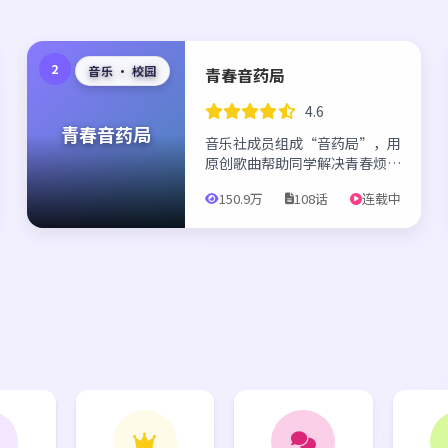
2
音乐 · 校园
青春音药局
4.6
青春音药局
音乐社成员组成“音药局”，用
原创歌曲帮助同学解决青春烦
恼。
150.9万
108话
连载中