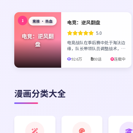
1
竞技 · 热血
电竞：逆风翻盘
5.0
电竞：逆风翻
电竞战队在季后赛中处于淘汰边
盘
缘，队长带领队员调整战术，克
服心理压力，在绝境中逆风翻
92.6万
93话
连载中
盘，晋级总决赛。
漫画分类大全