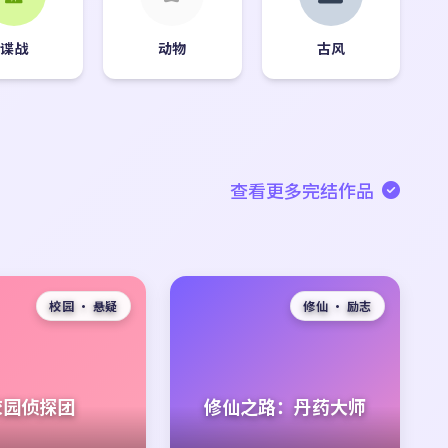
谍战
动物
古风
查看更多完结作品
校园 · 悬疑
修仙 · 励志
校园侦探团
修仙之路：丹药大师