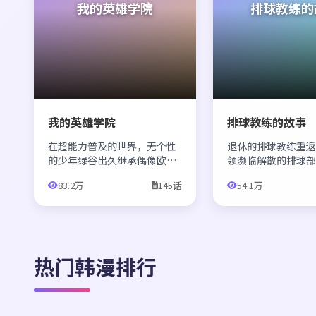
我的英雄学院
排球教练的
我的英雄学院
排球教练的故事
在超能力普及的世界，无个性
退休的排球教练重
的少年绿谷出久继承偶像欧尔
领濒临解散的排球
麦特的力量，进入英雄学院学
新手培养成优秀的
83.2万
145话
54.1万
习，成长为最强英雄。
员。
热门韩漫排行