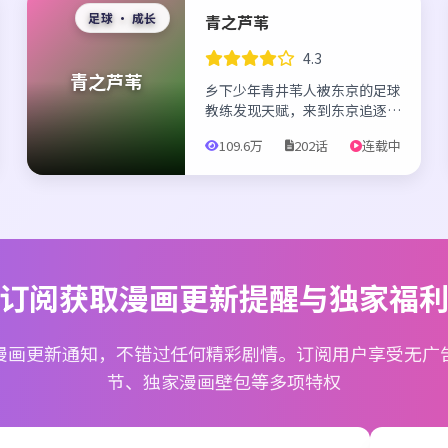
足球 · 成长
青之芦苇
4.3
青之芦苇
乡下少年青井苇人被东京的足球
教练发现天赋，来到东京追逐足
球梦想。他在成长过程中不断突
109.6万
202话
连载中
破自我，展现潜力。
订阅获取漫画更新提醒与独家福
漫画更新通知，不错过任何精彩剧情。订阅用户享受无广
节、独家漫画壁包等多项特权